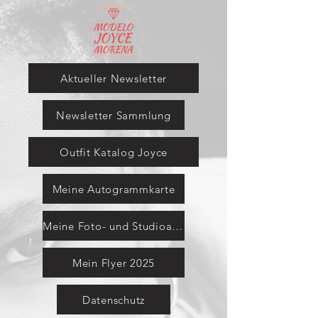
Aktueller Newsletter
Newsletter Sammlung
Outfit Katalog Joyce
Meine Autogrammkarte
Meine Foto- und Studioausrüstung
Mein Flyer 2025
Datenschutz