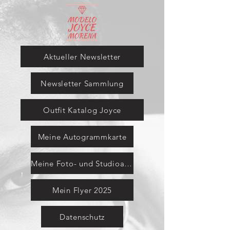
Aktueller Newsletter
Newsletter Sammlung
Outfit Katalog Joyce
Meine Autogrammkarte
Meine Foto- und Studioausrüstung
Mein Flyer 2025
Datenschutz