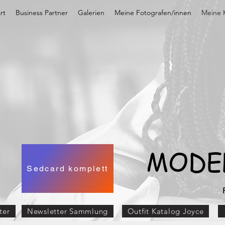
rt
Business Partner
Galerien
Meine Fotografen/innen
Meine K
MODE
Sedcard komplett
ter
Newsletter Sammlung
Outfit Katalog Joyce