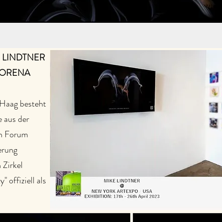
KE LINDTNER
 MORENA
 Haag besteht
e aus der
in Forum
erung
 Zirkel
 offiziell als