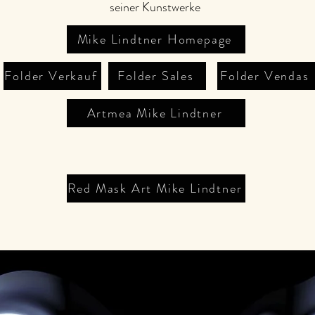
seiner Kunstwerke
Mike Lindtner Homepage
Folder Verkauf
Folder Sales
Folder Vendas
Artmea Mike Lindtner
Red Mask Art Mike Lindtner